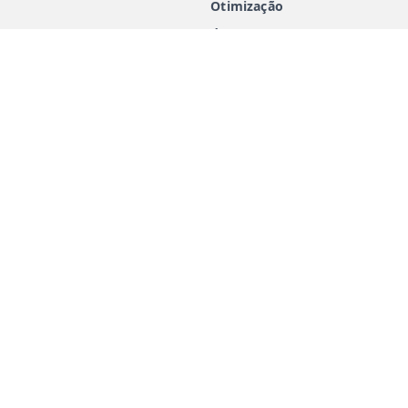
Otimização
de
Performance
Materiais
educativos
Marketing
Digital
Fale
conosco
Política