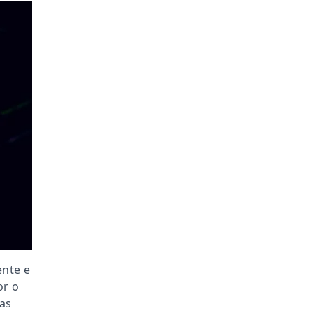
ente e
or o
as