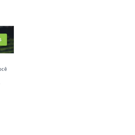
ocê
e