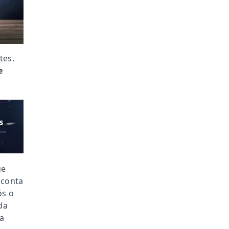
tes.
e
ue
 conta
ós o
da
ua