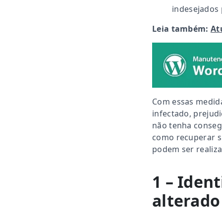
indesejados
Leia também:
At
Com essas medidas
infectado, prejud
não tenha consegu
como recuperar si
podem ser realiz
1 – Ident
alterado