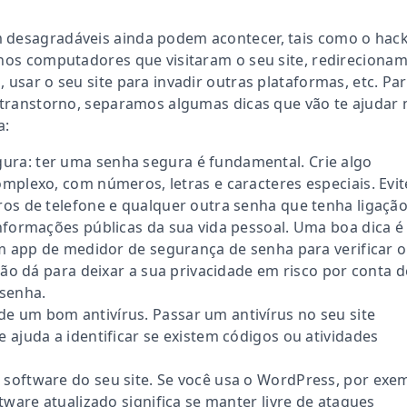
 desagradáveis ainda podem acontecer, tais como o hac
 nos computadores que visitaram o seu site, redireciona
 usar o seu site para invadir outras plataformas, etc. Pa
e transtorno, separamos algumas dicas que vão te ajudar 
a:
ura: ter uma senha segura é fundamental. Crie algo
mplexo, com números, letras e caracteres especiais. Evit
os de telefone e qualquer outra senha que tenha ligaçã
nformações públicas da sua vida pessoal. Uma boa dica é
um app de medidor de segurança de senha para verificar 
 Não dá para deixar a sua privacidade em risco por conta 
senha.
de um bom antivírus. Passar um antivírus no seu site
 ajuda a identificar se existem códigos ou atividades
o software do seu site. Se você usa o WordPress, por exe
ftware atualizado significa se manter livre de ataques