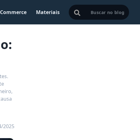
Commerce
Materiais
o:
tes.
te
meiro,
causa
4/2025