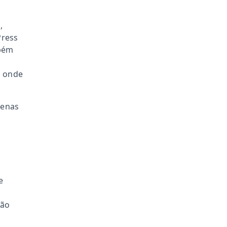
,
Press
mbém
r onde
penas
e
são