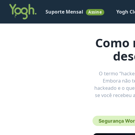
Suporte Mensal
Yogh Cl
Assine
Como r
des
O termo “hackea
Embora não te
hackeado e o que 
se você recebeu a
Segurança Wor