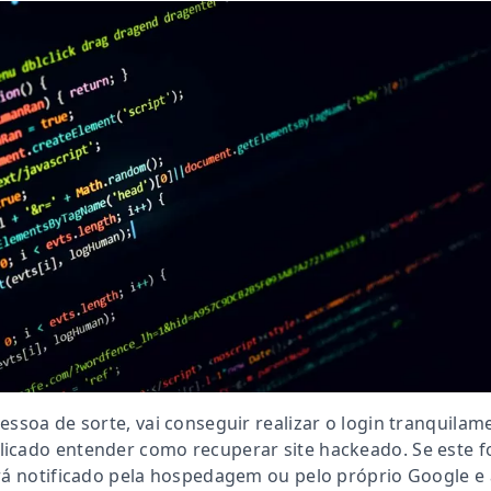
essoa de sorte, vai conseguir realizar o login tranquilam
icado entender como recuperar site hackeado. Se este f
rá notificado pela hospedagem ou pelo próprio Google e 