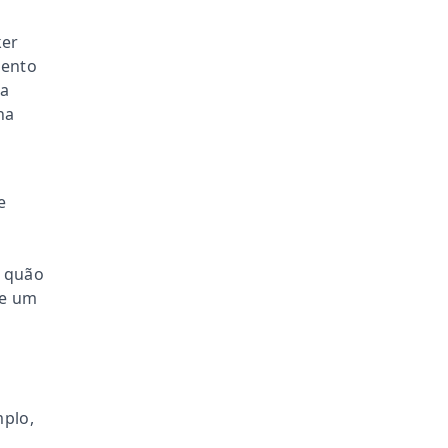
ker
mento
ra
na
e
o
o quão
de um
mplo,