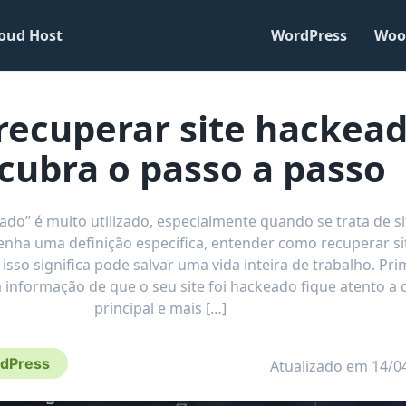
oud Host
WordPress
Woo
ecuperar site hackead
cubra o passo a passo
do” é muito utilizado, especialmente quando se trata de si
nha uma definição específica, entender como recuperar si
isso significa pode salvar uma vida inteira de trabalho. Pri
 informação de que o seu site foi hackeado fique atento a 
principal e mais […]
dPress
Atualizado em 14/0