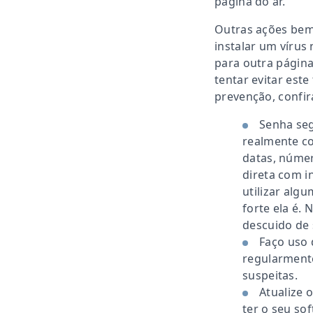
página do ar.
Outras ações bem
instalar um vírus
para outra página,
tentar evitar est
prevenção, confir
Senha seg
realmente co
datas, númer
direta com i
utilizar alg
forte ela é.
descuido de 
Faço uso 
regularmente
suspeitas.
Atualize 
ter o seu so