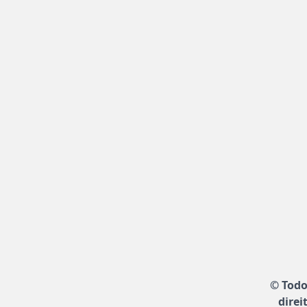
© Todo
direi