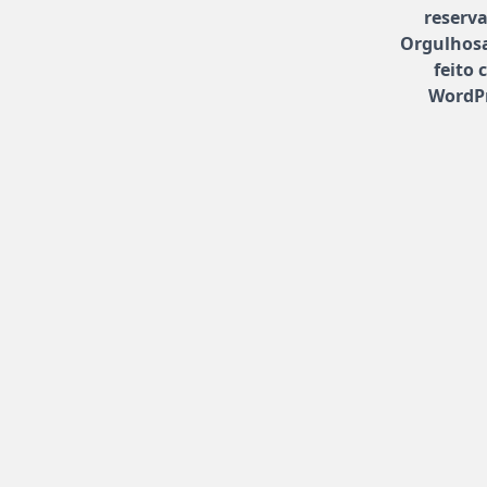
reserv
Orgulhos
feito
WordP