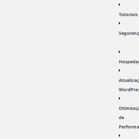
Tutoriais
Seguranç
Hospeda
Atualiza
WordPre
Otimizaç
de
Perform