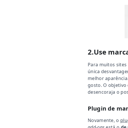
2.Use marc
Para muitos sites
única desvantage
melhor aparência
gosto. O objetivo
desencoraja o pos
Plugin de mar
Novamente, o
plu
add-ons
está o
de