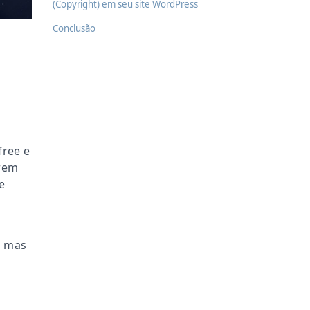
(Copyright) em seu site WordPress
Conclusão
o
free e
arem
e
, mas