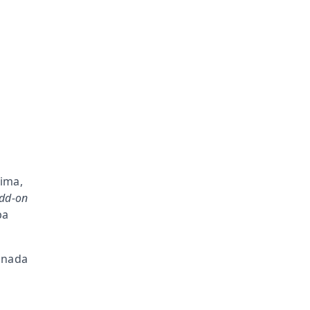
ima,
dd-on
ba
ionada