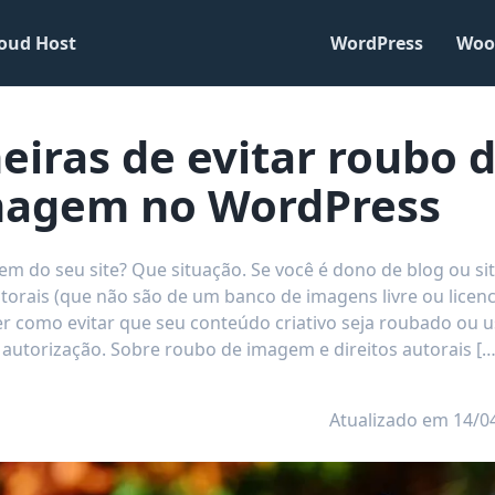
oud Host
WordPress
Woo
eiras de evitar roubo 
magem no WordPress
 do seu site? Que situação. Se você é dono de blog ou si
torais (que não são de um banco de imagens livre ou licenc
er como evitar que seu conteúdo criativo seja roubado ou 
 autorização. Sobre roubo de imagem e direitos autorais […
Atualizado em 14/0