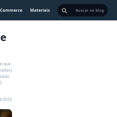
Commerce
Materiais
de
te que
iadas)
usado
]
4/2025