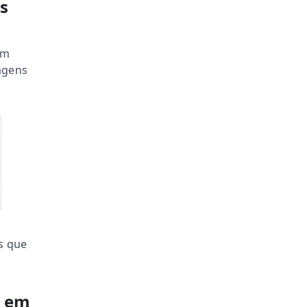
s
em
agens
s que
) em