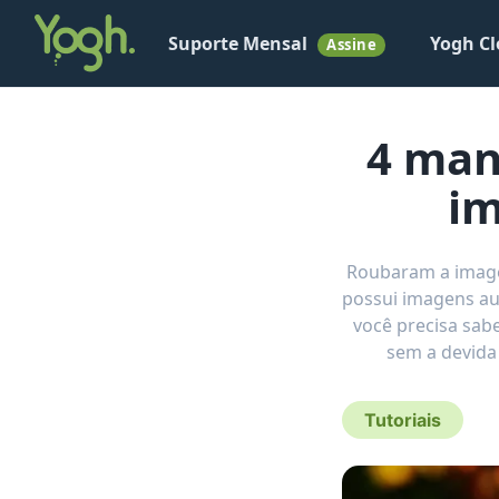
Suporte Mensal
Yogh Cl
Assine
4 man
i
Roubaram a imagem
possui imagens au
você precisa sab
sem a devida
Tutoriais