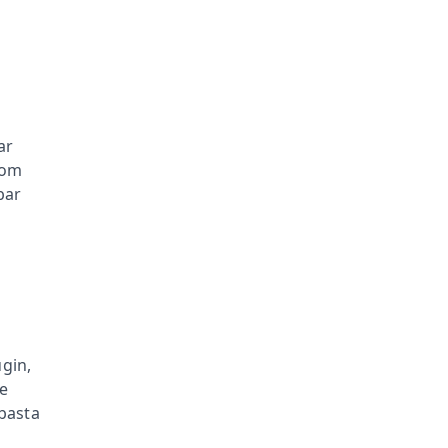
ar
com
bar
ugin,
e
basta