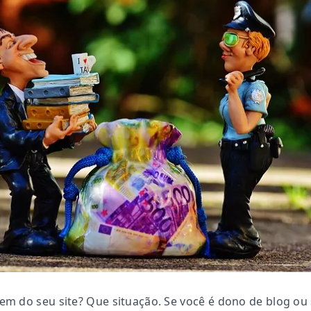
m do seu site? Que situação. S
e você é dono de blog ou 