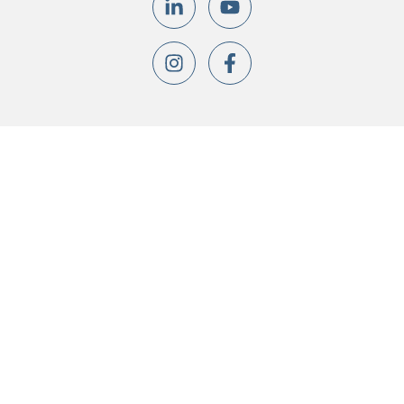
© Todos os direitos
reservados.
Orgulhosamente feito com
WordPress