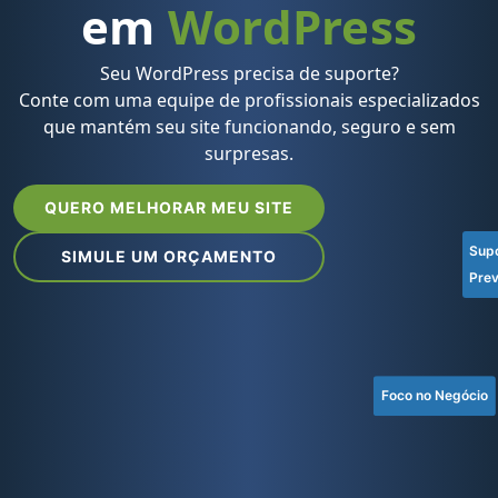
em
WordPress
Seu WordPress precisa de suporte?
Conte com uma equipe de profissionais especializados
que mantém seu site funcionando, seguro e sem
surpresas.
QUERO MELHORAR MEU SITE
Sup
SIMULE UM ORÇAMENTO
Prev
Foco no Negócio