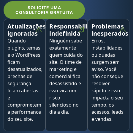
SOLICITE UMA
CONSULTORIA GRATUITA
Atualizações
Responsabilidade
Problemas
ignoradas
indefinida
inesperados
Quando
Ninguém sabe
Erros,
plugins, temas
exatamente
instabilidades
e o WordPress
quem cuida do
ou quedas
ficam
site. O time de
surgem sem
desatualizados,
marketing e
aviso. Você
brechas de
comercial fica
não consegue
segurança
desassistido e
resolver
ficam abertas
isso vira um
rápido e isso
e
risco
impacta o seu
comprometem
silencioso no
tempo, os
a performance
dia a dia.
acessos, leads
do seu site.
e vendas.