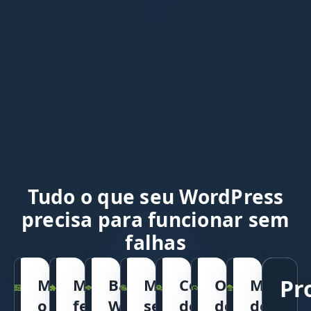
Tudo o que seu WordPress
precisa para funcionar sem
falhas
Pr
Modernize
Melhores
Backup
Mantemos
Correção
Otimização
Migraç
o
ferramentas
WordPress
seu
de
de
de