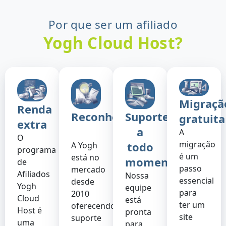
Por que ser um afiliado
Yogh Cloud Host?
Migraçã
Renda
Reconhecimento
Suporte
gratuita
extra
a
A
O
migração
todo
A Yogh
programa
é um
está no
momento ​
de
passo
mercado
Afiliados
Nossa
essencial
desde
Yogh
equipe
para
2010
Cloud
está
ter um
oferecendo
Host é
pronta
site
suporte
uma
para