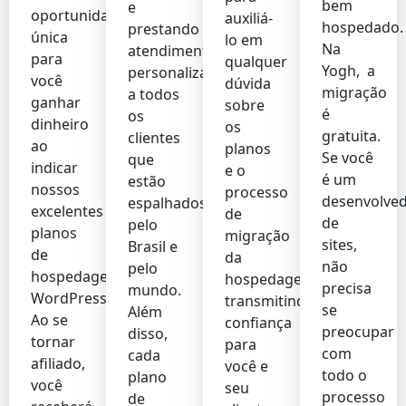
bem
e
oportunidade
auxiliá-
hospedado.
prestando
única
lo em
Na
atendimento
para
qualquer
Yogh, a
personalizado
você
dúvida
migração
a todos
ganhar
sobre
é
os
dinheiro
os
gratuita.
clientes
ao
planos
Se você
que
indicar
e o
é um
estão
nossos
processo
desenvolve
espalhados
excelentes
de
de
pelo
planos
migração
sites,
Brasil e
de
da
não
pelo
hospedagem
hospedagem
precisa
mundo.
WordPress.
transmitindo
se
Além
Ao se
confiança
preocupar
disso,
tornar
para
com
cada
afiliado,
você e
todo o
plano
você
seu
processo
de