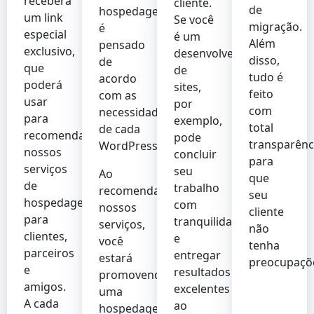
receberá
cliente.
de
hospedagem
um link
Se você
migração.
é
especial
é um
Além
pensado
exclusivo,
desenvolvedor
disso,
de
que
de
tudo é
acordo
poderá
sites,
feito
com as
usar
por
com
necessidades
para
exemplo,
total
de cada
recomendar
pode
transparênc
WordPress.
nossos
concluir
para
serviços
seu
Ao
que
de
trabalho
recomendar
seu
hospedagem
com
nossos
cliente
para
tranquilidade
serviços,
não
clientes,
e
você
tenha
parceiros
entregar
estará
preocupaçõ
e
resultados
promovendo
amigos.
excelentes
uma
A cada
ao
hospedagem