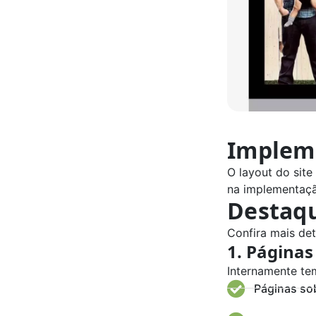
Impleme
O layout do site
na implementaç
Destaq
Confira mais det
1. Páginas
Internamente te
Páginas so