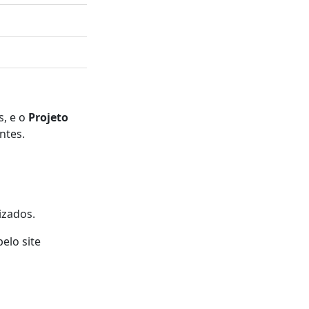
, e o
Projeto
ntes.
izados.
elo site