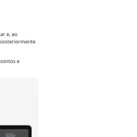
ar e, ao
 posteriormente
 pontos e