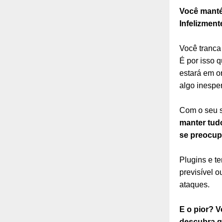
Você manté
Infelizment
Você tranca
É por isso 
estará em o
algo inespe
Com o seu s
manter tud
se preocup
Plugins e t
previsível 
ataques.
E o pior? 
descubra qu