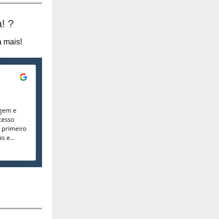
a!
?
a mais!