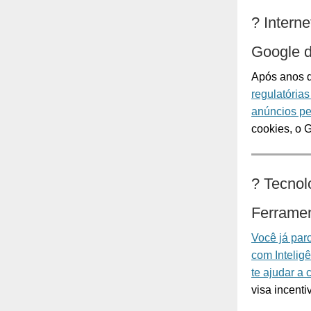
?
Interne
Google d
Após anos d
regulatória
anúncios pe
cookies, o 
?️
Tecnol
Ferramen
Você já par
com Inteligên
te ajudar a
visa incenti