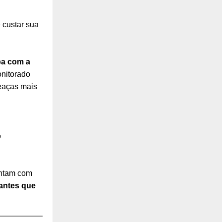
 custar sua
a com a
onitorado
meaças mais
e
ontam com
 antes que