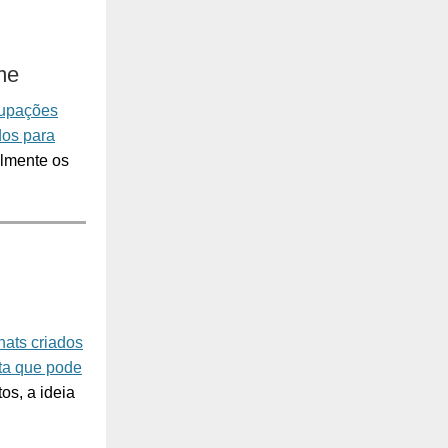
me
upações
dos para
almente os
hats criados
ta que pode
os, a ideia