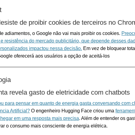
t
esiste de proibir cookies de terceiros no Chro
e adiamentos, o Google não vai mais proibir os cookies.
Preoc
s e resistência do mercado publicitário, que depende desses da
rsonalizados impactou nessa decisão.
Em vez de bloquear tot
Google oferecerá aos usuários a opção de aceitá-los
ogia
ta revela gasto de eletricidade com chatbots
ou para pensar em quanto de energia gasta conversando com c
cia Artificial?
O engenheiro Hugging Face criou uma
ferramen
 chegar em uma resposta mais precisa
. Além de entender os gast
var o consumo mais consciente de energia elétrica.