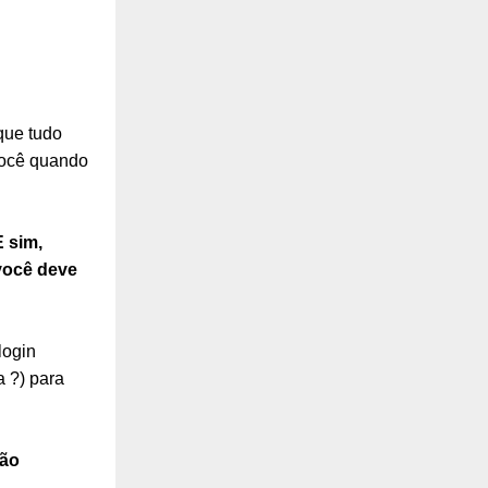
.
que tudo
você quando
E sim,
você deve
login
a ?) para
Não