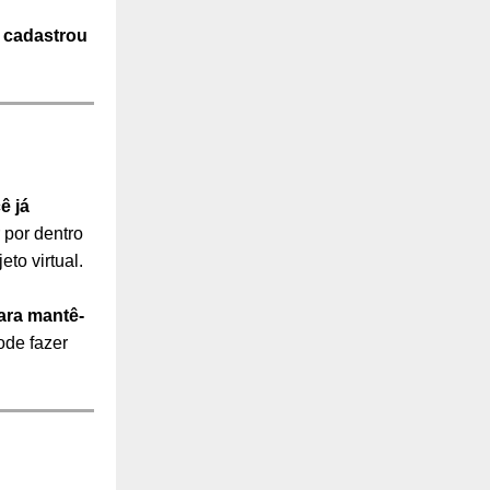
 cadastrou
ê já
 por dentro
to virtual.
para mantê-
ode fazer