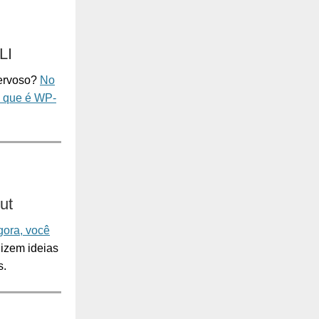
LI
nervoso?
No
o que é WP-
ut
gora, você
izem ideias
s.