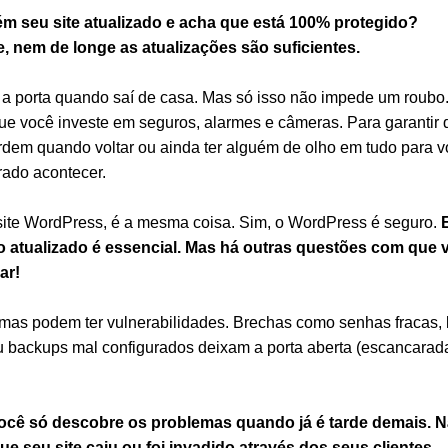
m seu site atualizado e acha que está 100% protegido?
e, nem de longe as atualizações são suficientes.
 a porta quando saí de casa. Mas só isso não impede um roubo
que você investe em seguros, alarmes e câmeras. Para garantir 
rdem quando voltar ou ainda ter alguém de olho em tudo para 
rado acontecer.
ite WordPress, é a mesma coisa. Sim, o WordPress é seguro.
o atualizado é essencial. Mas há outras questões com que 
ar!
emas podem ter vulnerabilidades. Brechas como senhas fracas, 
ou backups mal configurados deixam a porta aberta (escancarad
Você só descobre os problemas quando já é tarde demais. 
e seu site caiu ou foi invadido através dos seus clientes.