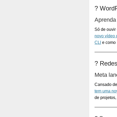
?️
WordP
Aprenda
Só de ouvir
novo vídeo 
CLI
e como m
?
Redes
Meta lan
​Cansado de
tem uma nov
de projetos