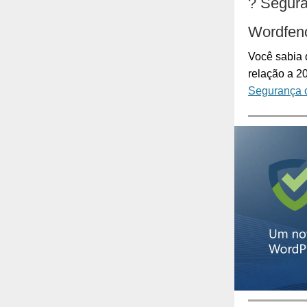
?
Segur
Wordfenc
Você sabia
relação a 
Segurança 