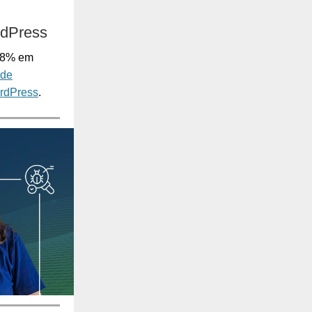
rdPress
 68% em
 de
ordPress
.