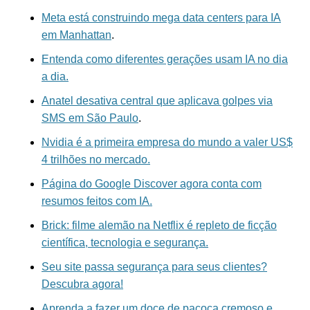
Meta está construindo mega data centers para IA
em Manhattan
.
Entenda como diferentes gerações usam IA no dia
a dia.
Anatel desativa central que aplicava golpes via
SMS em São Paulo
.
Nvidia é a primeira empresa do mundo a valer US$
4 trilhões no mercado.
Página do Google Discover agora conta com
resumos feitos com IA.
Brick: filme alemão na Netflix é repleto de ficção
científica, tecnologia e segurança.
Seu site passa segurança para seus clientes?
Descubra agora!
Aprenda a fazer um doce de paçoca cremoso e