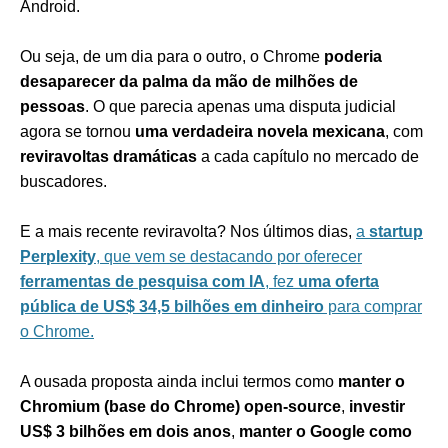
Android.
Ou seja, de um dia para o outro, o Chrome
poderia
desaparecer da palma da mão de milhões de
pessoas
. O que parecia apenas uma disputa judicial
agora se tornou
uma verdadeira novela mexicana
, com
reviravoltas dramáticas
a cada capítulo no mercado de
buscadores.
E a mais recente reviravolta? Nos últimos dias,
a
startup
Perplexity
, que vem se destacando por oferecer
ferramentas de pesquisa com IA
, fez
uma oferta
pública de US$ 34,5 bilhões em dinheiro
para comprar
o Chrome.
A ousada proposta ainda inclui termos como
manter o
Chromium (base do Chrome) open-source
,
investir
US$ 3 bilhões em dois anos
,
manter o Google como