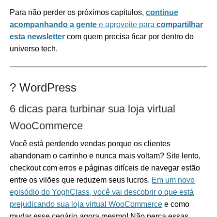
Para não perder os próximos capítulos,
continue
acompanhando a gente
e aproveite para
compartilhar
esta newsletter
com quem precisa ficar por dentro do
universo tech.
?️
WordPress
6 dicas para turbinar sua loja virtual
WooCommerce
Você está perdendo vendas porque os clientes
abandonam o carrinho e nunca mais voltam? Site lento,
checkout com erros e páginas difíceis de navegar estão
entre os vilões que reduzem seus lucros.
Em um novo
episódio do YoghClass, você vai descobrir o que está
prejudicando sua loja virtual WooCommerce
e como
mudar esse cenário agora mesmo! Não perca essas